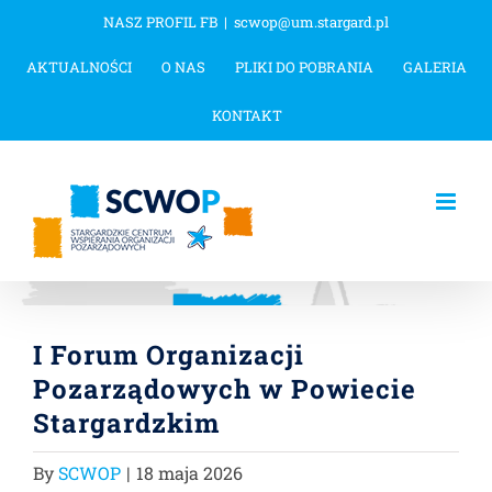
Przejdź
NASZ PROFIL FB
|
scwop@um.stargard.pl
do
AKTUALNOŚCI
O NAS
PLIKI DO POBRANIA
GALERIA
zawartości
KONTAKT
I Forum Organizacji
Pozarządowych w Powiecie
Stargardzkim
By
SCWOP
|
18 maja 2026