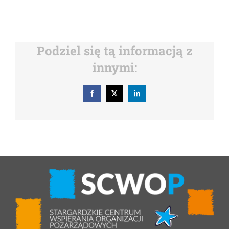
Podziel się tą informacją z
innymi:
Facebook
X
LinkedIn