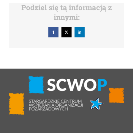
Podziel się tą informacją z
innymi:
Facebook
X
LinkedIn