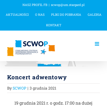
Przejdź
NASZ PROFIL FB
|
scwop@um.stargard.pl
do
AKTUALNOŚCI
O NAS
PLIKI DO POBRANIA
GALERIA
zawartości
KONTAKT
Koncert adwentowy
By
SCWOP
|
3 grudnia 2021
19 grudnia 2021 r. o godz. 17:00 na dużej