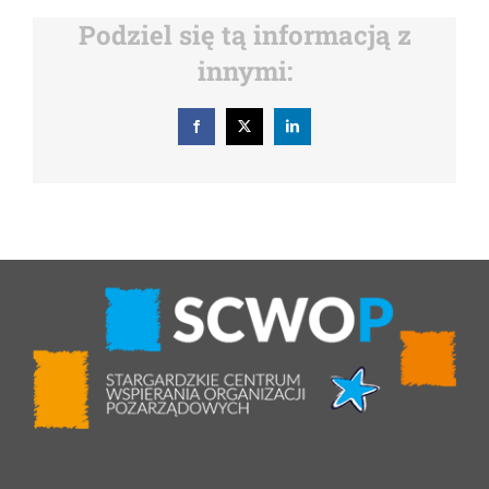
Podziel się tą informacją z
innymi:
Facebook
X
LinkedIn