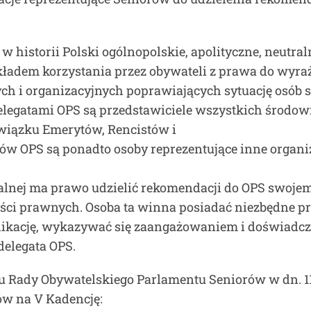
 historii Polski ogólnopolskie, apolityczne, neutral
ykładem korzystania przez obywateli z prawa do wyr
i organizacyjnych poprawiających sytuację osób st
legatami OPS są przedstawiciele wszystkich środowi
wiązku Emerytów, Rencistów i
w OPS są ponadto osoby reprezentujące inne organiz
ralnej ma prawo udzielić rekomendacji do OPS swoje
ści prawnych. Osoba ta winna posiadać niezbędne p
ikację, wykazywać się zaangażowaniem i doświadczen
elegata OPS.
u Rady Obywatelskiego Parlamentu Seniorów w dn. 11
w na V Kadencję: