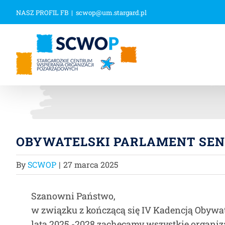
Przejdź
NASZ PROFIL FB
|
scwop@um.stargard.pl
do
zawartości
OBYWATELSKI PARLAMENT SENI
By
SCWOP
|
27 marca 2025
Szanowni Państwo,
w związku z kończącą się IV Kadencją Obywa
lata 2025 -2028 zachęcamy wszystkie organiz