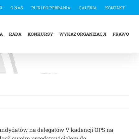
I
O NAS
PLIKI DO POBRANIA
GALERIA
KONTAKT
IA
RADA
KONKURSY
WYKAZ ORGANIZACJI
PRAWO
kandydatów na delegatów V kadencji OPS na
dacji swoim przedstawicielom do