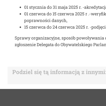
01 stycznia do 31 maja 2025 r. -akredyta
01 czerwca do 15 czerwca 2025 r .-weryf
poprawności danych,
15 czerwca do 24 czerwca 2025 r. -podję
Sprawy organizacyjne, sposób powoływania de
zgłoszenie Delegata do Obywatelskiego Parl
Podziel się tą informacją z innymi