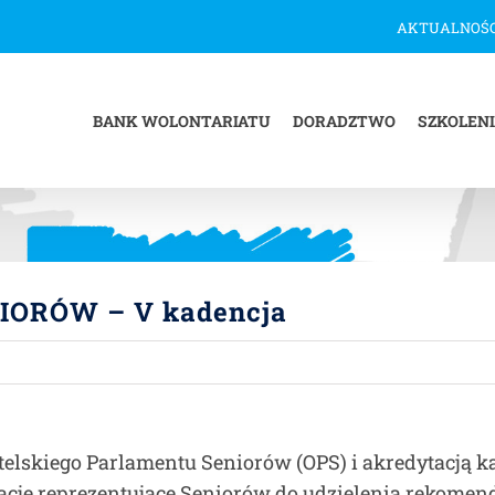
AKTUALNOŚC
BANK WOLONTARIATU
DORADZTWO
SZKOLEN
ORÓW – V kadencja
telskiego Parlamentu Seniorów (OPS) i akredytacją 
acje reprezentujące Seniorów do udzielenia rekomen