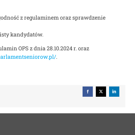
 zgodność z regulaminem oraz sprawdzenie
listy kandydatów.
amin OPS z dnia 28.10.2024 r. oraz
/parlamentseniorow.pl/
.
Facebook
X
LinkedIn