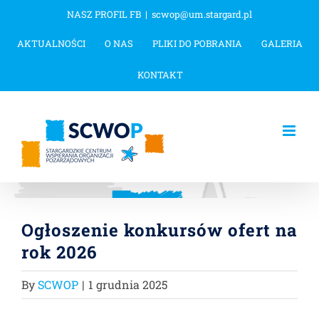
Przejdź
NASZ PROFIL FB
|
scwop@um.stargard.pl
do
AKTUALNOŚCI
O NAS
PLIKI DO POBRANIA
GALERIA
zawartości
KONTAKT
Ogłoszenie konkursów ofert na
rok 2026
By
SCWOP
|
1 grudnia 2025