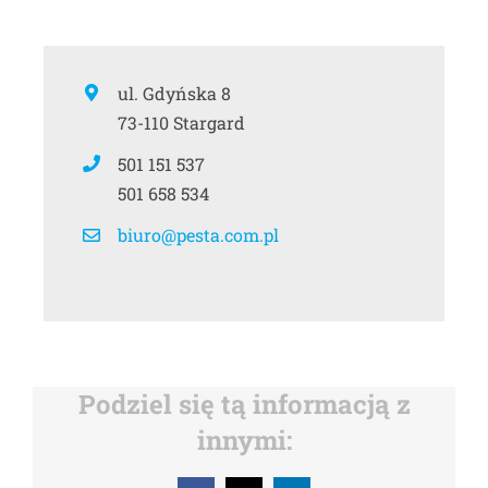
ul. Gdyńska 8
73-110 Stargard
501 151 537
501 658 534
biuro@pesta.com.pl
Podziel się tą informacją z
innymi: