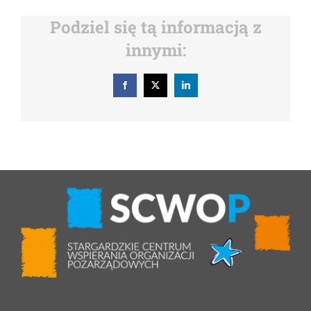
Podziel się tą informacją z
innymi:
Facebook
X
LinkedIn