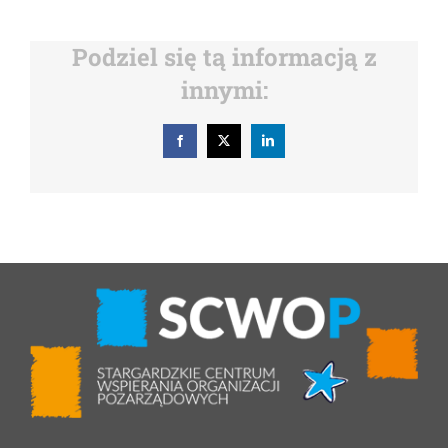
Podziel się tą informacją z
innymi:
Facebook
X
LinkedIn