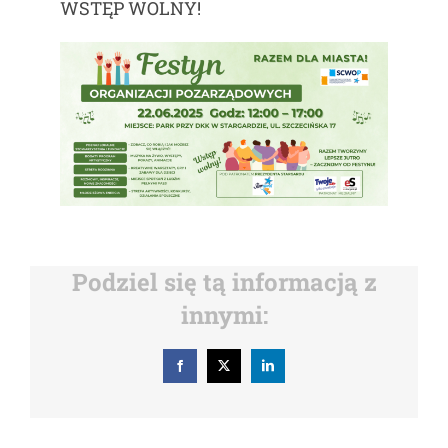
WSTĘP WOLNY!
Podziel się tą informacją z
innymi:
Facebook
X
LinkedIn