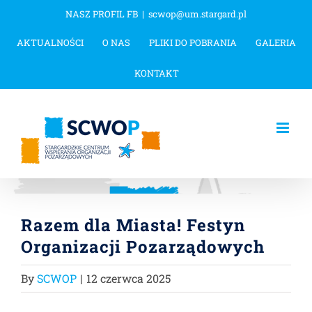
Przejdź
NASZ PROFIL FB
|
scwop@um.stargard.pl
do
AKTUALNOŚCI
O NAS
PLIKI DO POBRANIA
GALERIA
zawartości
KONTAKT
Razem dla Miasta! Festyn
Organizacji Pozarządowych
By
SCWOP
|
12 czerwca 2025