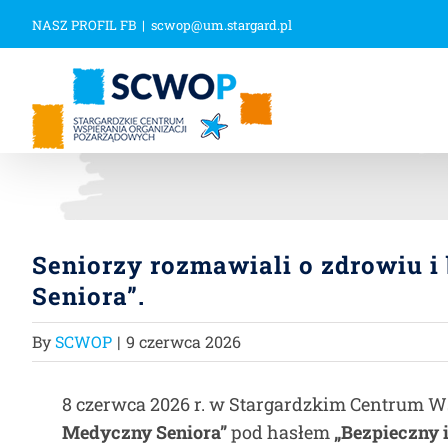
Przejdź
NASZ PROFIL FB
|
scwop@um.stargard.pl
do
zawartości
Seniorzy rozmawiali o zdrowiu i
Seniora”.
By
SCWOP
|
9 czerwca 2026
8 czerwca 2026 r. w Stargardzkim Centrum W
Medyczny Seniora”
pod hasłem
„Bezpieczny i