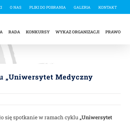
I
O NAS
PLIKI DO POBRANIA
GALERIA
KONTAKT
IA
RADA
KONKURSY
WYKAZ ORGANIZACJI
PRAWO
klu „Uniwersytet Medyczny
o się spotkanie w ramach cyklu
„Uniwersytet