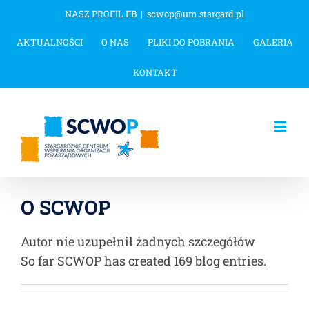
Przejdź
NASZ PROFIL FB
|
scwop@um.stargard.pl
do
AKTUALNOŚCI
O NAS
PLIKI DO POBRANIA
GALERIA
zawartości
KONTAKT
O
SCWOP
Autor nie uzupełnił żadnych szczegółów
So far SCWOP has created 169 blog entries.