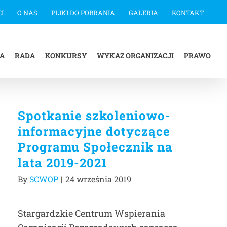
I
O NAS
PLIKI DO POBRANIA
GALERIA
KONTAKT
IA
RADA
KONKURSY
WYKAZ ORGANIZACJI
PRAWO
Spotkanie szkoleniowo-
informacyjne dotyczące
Programu Społecznik na
lata 2019-2021
By
SCWOP
|
24 września 2019
Stargardzkie Centrum Wspierania