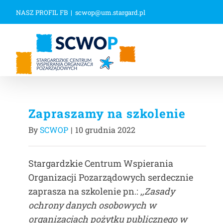
Przejdź
NASZ PROFIL FB
|
scwop@um.stargard.pl
do
zawartości
Zapraszamy na szkolenie
By
SCWOP
|
10 grudnia 2022
Stargardzkie Centrum Wspierania
Organizacji Pozarządowych serdecznie
zaprasza na szkolenie pn.: ,
,Zasady
ochrony danych osobowych w
organizacjach pożytku publicznego w